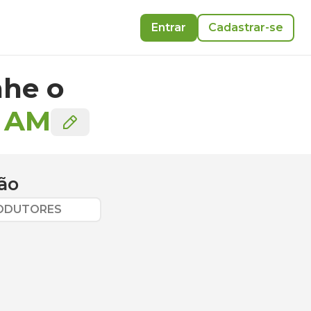
Entrar
Cadastrar-se
he o
-
AM
ão
RODUTORES