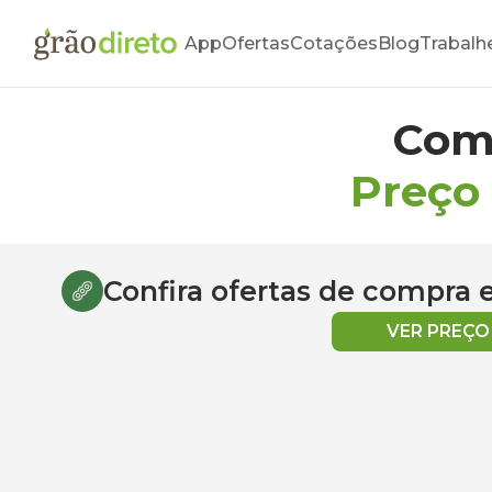
App
Ofertas
Cotações
Blog
Trabalh
Com
Preço 
Confira ofertas de compra
VER PREÇ