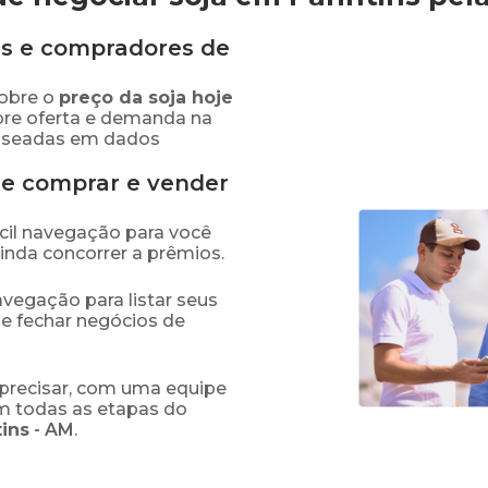
s e compradores de
obre o
preço
da soja
hoje
bre oferta e demanda na
baseadas em dados
de comprar e vender
fácil navegação para você
ainda concorrer a prêmios.
navegação para listar seus
 e fechar negócios de
precisar, com uma equipe
em todas as etapas do
tins
-
AM
.