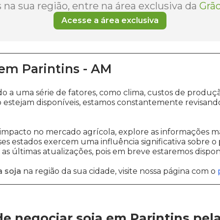
na sua região, entre na área exclusiva da
Grão
Acesse a área exclusiva
em
Parintins
-
AM
do a uma série de fatores, como clima, custos de prod
 estejam disponíveis, estamos constantemente revisand
impacto no mercado agrícola, explore as informações ma
sses estados exercem uma influência significativa sobre o
s últimas atualizações, pois em breve estaremos disponi
 soja
na região da sua cidade, visite nossa página com o
e negociar soja em Parintins
pel