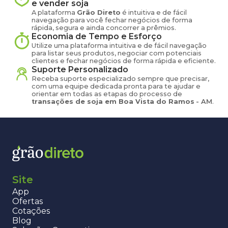
e vender
soja
A plataforma
Grão Direto
é intuitiva e de fácil
navegação para você fechar negócios de forma
rápida, segura e ainda concorrer a prêmios.
Economia de Tempo e Esforço
Utilize uma plataforma intuitiva e de fácil navegação
para listar seus produtos, negociar com potenciais
clientes e fechar negócios de forma rápida e eficiente.
Suporte Personalizado
Receba suporte especializado sempre que precisar,
com uma equipe dedicada pronta para te ajudar e
orientar em todas as etapas do processo de
transações de
soja
em
Boa Vista do Ramos
-
AM
.
Site
App
Ofertas
Cotações
Blog