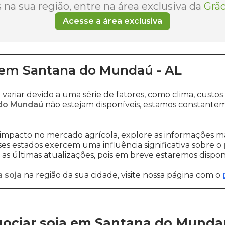
na sua região, entre na área exclusiva da
Grão
Acesse a área exclusiva
em
Santana do Mundaú
-
AL
variar devido a uma série de fatores, como clima, cus
 do Mundaú
não estejam disponíveis, estamos constante
impacto no mercado agrícola, explore as informações ma
sses estados exercem uma influência significativa sobre o
s últimas atualizações, pois em breve estaremos disponi
 soja
na região da sua cidade, visite nossa página com o
ociar soja em Santana do Munda