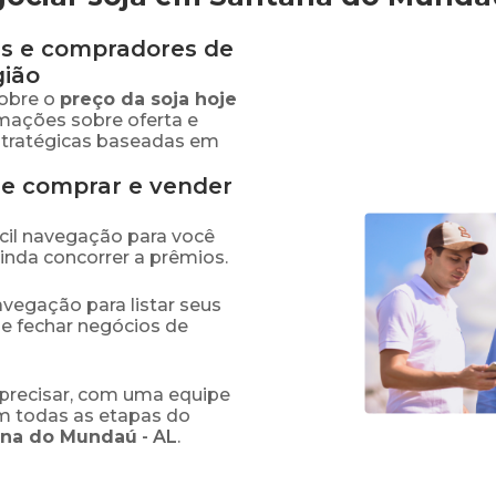
s e compradores de
gião
obre o
preço
da soja
hoje
rmações sobre oferta e
stratégicas baseadas em
de comprar e vender
fácil navegação para você
ainda concorrer a prêmios.
navegação para listar seus
 e fechar negócios de
precisar, com uma equipe
em todas as etapas do
ana do Mundaú
-
AL
.