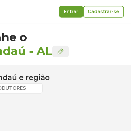
Entrar
Cadastrar-se
he o
ndaú
-
AL
ndaú
e região
RODUTORES