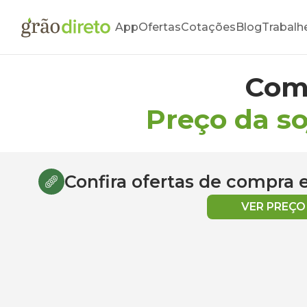
App
Ofertas
Cotações
Blog
Trabalh
Com
Preço da s
Confira ofertas de compra
VER PREÇ