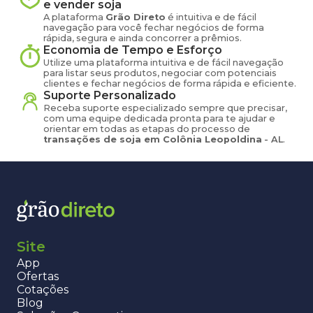
e vender
soja
A plataforma
Grão Direto
é intuitiva e de fácil
navegação para você fechar negócios de forma
rápida, segura e ainda concorrer a prêmios.
Economia de Tempo e Esforço
Utilize uma plataforma intuitiva e de fácil navegação
para listar seus produtos, negociar com potenciais
clientes e fechar negócios de forma rápida e eficiente.
Suporte Personalizado
Receba suporte especializado sempre que precisar,
com uma equipe dedicada pronta para te ajudar e
orientar em todas as etapas do processo de
transações de
soja
em
Colônia Leopoldina
-
AL
.
Site
App
Ofertas
Cotações
Blog