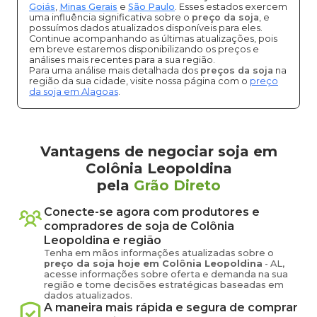
Goiás
,
Minas Gerais
e
São Paulo
. Esses estados exercem
uma influência significativa sobre o
preço da soja
, e
possuímos dados atualizados disponíveis para eles.
Continue acompanhando as últimas atualizações, pois
em breve estaremos disponibilizando os preços e
análises mais recentes para a sua região.
Para uma análise mais detalhada dos
preços da soja
na
região da sua cidade, visite nossa página com o
preço
da soja em Alagoas
.
Vantagens de negociar soja em
Colônia Leopoldina
pela
Grão Direto
Conecte-se agora com produtores e
compradores de
soja
de
Colônia
Leopoldina
e região
Tenha em mãos informações atualizadas sobre o
preço
da soja
hoje em
Colônia Leopoldina
-
AL
,
acesse informações sobre oferta e demanda na sua
região e tome decisões estratégicas baseadas em
dados atualizados.
A maneira mais rápida e segura de comprar