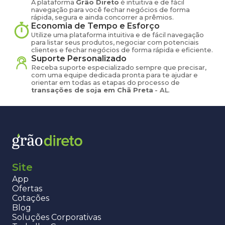
A plataforma
Grão Direto
é intuitiva e de fácil
navegação para você fechar negócios de forma
rápida, segura e ainda concorrer a prêmios.
Economia de Tempo e Esforço
Utilize uma plataforma intuitiva e de fácil navegação
para listar seus produtos, negociar com potenciais
clientes e fechar negócios de forma rápida e eficiente.
Suporte Personalizado
Receba suporte especializado sempre que precisar,
com uma equipe dedicada pronta para te ajudar e
orientar em todas as etapas do processo de
transações de
soja
em
Chã Preta
-
AL
.
Site
App
Ofertas
Cotações
Blog
Soluções Corporativas