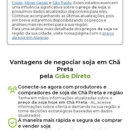
Goiás
,
Minas Gerais
e
São Paulo
. Esses estados exercem
uma influência significativa sobre o
preço da soja
, e
possuímos dados atualizados disponíveis para eles.
Continue acompanhando as últimas atualizações, pois
em breve estaremos disponibilizando os preços e
análises mais recentes para a sua região.
Para uma análise mais detalhada dos
preços da soja
na
região da sua cidade, visite nossa página com o
preço
da soja em Alagoas
.
Vantagens de negociar soja em Chã
Preta
pela
Grão Direto
Conecte-se agora com produtores e
compradores de
soja
de
Chã Preta
e região
Tenha em mãos informações atualizadas sobre o
preço
da soja
hoje em
Chã Preta
-
AL
, acesse
informações sobre oferta e demanda na sua região e
tome decisões estratégicas baseadas em dados
atualizados.
A maneira mais rápida e segura de comprar
e vender
soja