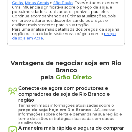
Goiás
,
Minas Gerais
e
São Paulo
. Esses estados exercem
uma influência significativa sobre o
preço da soja
, e
possuímos dados atualizados disponíveis para eles.
Continue acompanhando as últimas atualizações, pois
em breve estaremos disponibilizando os preços e
análises mais recentes para a sua região.
Para uma análise mais detalhada dos
preços da soja
na
região da sua cidade, visite nossa página com o
preço
da soja em Acre
.
Vantagens de negociar soja em Rio
Branco
pela
Grão Direto
Conecte-se agora com produtores e
compradores de
soja
de
Rio Branco
e
região
Tenha em mãos informações atualizadas sobre o
preço
da soja
hoje em
Rio Branco
-
AC
, acesse
informações sobre oferta e demanda na sua região e
tome decisões estratégicas baseadas em dados
atualizados.
A maneira mais rápida e segura de comprar