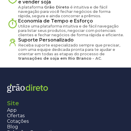
e vender
soja
A plataforma
Grão Direto
é intuitiva e de fácil
navegação para você fechar negócios de forma
rápida, segura e ainda concorrer a prêmios.
Economia de Tempo e Esforço
Utilize uma plataforma intuitiva e de fácil navegação
para listar seus produtos, negociar com potenciais
clientes e fechar negócios de forma rápida e eficiente.
Suporte Personalizado
Receba suporte especializado sempre que precisar,
com uma equipe dedicada pronta para te ajudar e
orientar em todas as etapas do processo de
transações de
soja
em
Rio Branco
-
AC
.
Site
App
Ofertas
Cotações
Blog