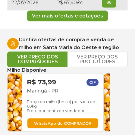
22/07/2026
R$ 67,40/sc
Ver mais ofertas e cotações
Confira ofertas de compra e venda de
milho
em
Santa Maria do Oeste
e região
VER PREÇO DOS
VER PREÇO DOS
COMPRADORES
PRODUTORES
Milho Disponível
R$ 73,99
R$ 
CIF
Maringá
-
PR
Mari
Preço do milho (bruto) por saca de
Preço
60kg
60kg
Frete por conta do vendedor
Frete
WhatsApp do COMPRADOR
W