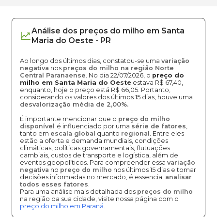
Análise dos
preços
do milho
em
Santa
Maria do Oeste
-
PR
Ao longo dos últimos dias, constatou-se uma
variação
negativa
nos
preços do milho na região Norte
Central Paranaense
. No dia 22/07/2026, o
preço do
milho em Santa Maria do Oeste
estava R$ 67,40,
enquanto, hoje o preço está R$ 66,05. Portanto,
considerando os valores dos últimos 15 dias, houve uma
desvalorização média de 2,00%.
É importante mencionar que o
preço do milho
disponível
é influenciado por uma
série de fatores
,
tanto em
escala global
quanto
regional
. Entre eles
estão a oferta e demanda mundiais, condições
climáticas, políticas governamentais, flutuações
cambiais, custos de transporte e logística, além de
eventos geopolíticos. Para compreender essa
variação
negativa
no
preço do milho
nos últimos 15 dias e tomar
decisões informadas no mercado, é essencial
analisar
todos esses fatores
.
Para uma análise mais detalhada dos
preços do milho
na região da sua cidade, visite nossa página com o
preço do milho em Paraná
.