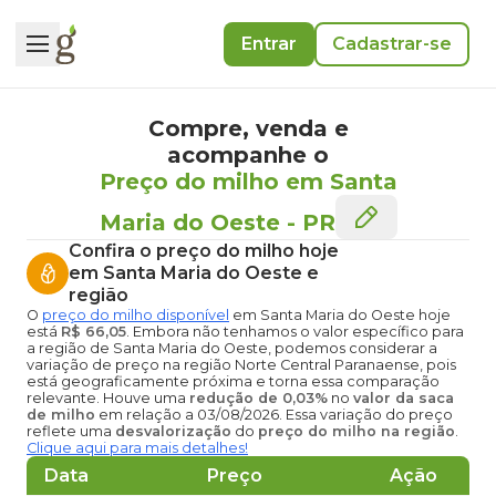
Entrar
Cadastrar-se
Compre, venda e
acompanhe o
Preço do milho em Santa
Maria do Oeste
-
PR
Confira o
preço do milho hoje
em Santa Maria do Oeste
e
região
O
preço do milho disponível
em Santa Maria do Oeste hoje
está
R$ 66,05
. Embora não tenhamos o valor específico para
a região de Santa Maria do Oeste, podemos considerar a
variação de preço na região Norte Central Paranaense, pois
está geograficamente próxima e torna essa comparação
relevante. Houve uma
redução de 0,03%
no
valor da saca
de milho
em relação a 03/08/2026. Essa variação do preço
reflete uma
desvalorização
do
preço do milho na região
.
Clique aqui para mais detalhes!
Data
Preço
Ação