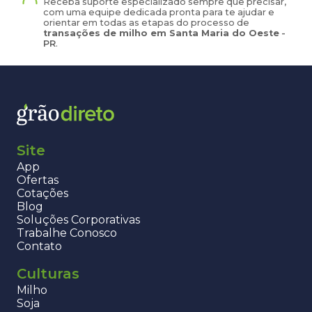
Receba suporte especializado sempre que precisar,
com uma equipe dedicada pronta para te ajudar e
orientar em todas as etapas do processo de
transações de
milho
em
Santa Maria do Oeste
-
PR
.
Site
App
Ofertas
Cotações
Blog
Soluções Corporativas
Trabalhe Conosco
Contato
Culturas
Milho
Soja