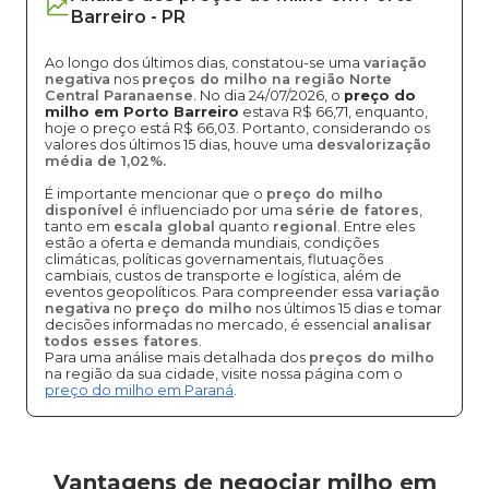
Barreiro
-
PR
Ao longo dos últimos dias, constatou-se uma
variação
negativa
nos
preços do milho na região Norte
Central Paranaense
. No dia 24/07/2026, o
preço do
milho em Porto Barreiro
estava R$ 66,71, enquanto,
hoje o preço está R$ 66,03. Portanto, considerando os
valores dos últimos 15 dias, houve uma
desvalorização
média de 1,02%.
É importante mencionar que o
preço do milho
disponível
é influenciado por uma
série de fatores
,
tanto em
escala global
quanto
regional
. Entre eles
estão a oferta e demanda mundiais, condições
climáticas, políticas governamentais, flutuações
cambiais, custos de transporte e logística, além de
eventos geopolíticos. Para compreender essa
variação
negativa
no
preço do milho
nos últimos 15 dias e tomar
decisões informadas no mercado, é essencial
analisar
todos esses fatores
.
Para uma análise mais detalhada dos
preços do milho
na região da sua cidade, visite nossa página com o
preço do milho em Paraná
.
Vantagens de negociar milho em