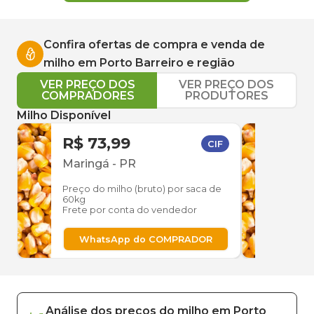
Confira ofertas de compra e venda de
milho
em
Porto Barreiro
e região
VER PREÇO DOS
VER PREÇO DOS
COMPRADORES
PRODUTORES
Milho Disponível
R$ 73,99
R$ 
CIF
Maringá
-
PR
Casc
Preço do milho (bruto) por saca de
Preço
60kg
60kg
Frete por conta do vendedor
Frete
WhatsApp do COMPRADOR
W
Análise dos
preços
do milho
em
Porto