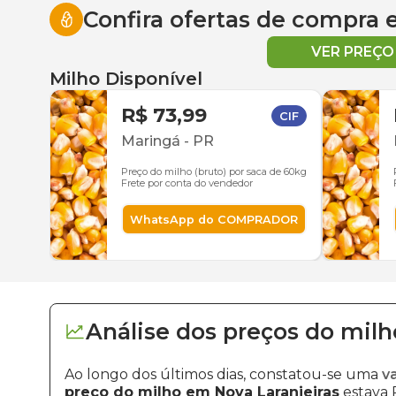
Confira ofertas de compra
VER PREÇ
Milho Disponível
R$ 73,99
CIF
Maringá
-
PR
Preço do milho (bruto) por saca de 60kg
Frete por conta do vendedor
WhatsApp do COMPRADOR
Análise dos
preços
do milh
Ao longo dos últimos dias, constatou-se uma
v
preço do milho em Nova Laranjeiras
estava R