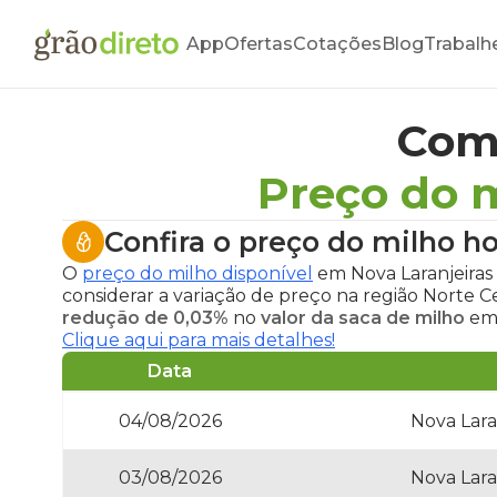
App
Ofertas
Cotações
Blog
Trabalh
Com
Preço do m
Confira o
preço do milho ho
O
preço do milho disponível
em Nova Laranjeiras
considerar a variação de preço na região Norte 
redução de 0,03%
no
valor da saca de milho
em 
Clique aqui para mais detalhes!
Data
04/08/2026
Nova Lara
03/08/2026
Nova Lara