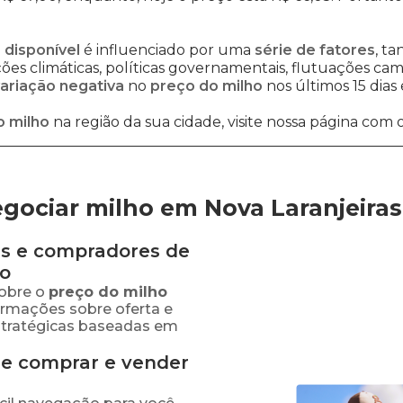
 disponível
é influenciado por uma
série de fatores
, t
es climáticas, políticas governamentais, flutuações cambi
ariação negativa
no
preço do milho
nos últimos 15 dias
o milho
na região da sua cidade, visite nossa página com 
gociar milho em Nova Laranjeiras
s e compradores de
ão
obre o
preço
do milho
formações sobre oferta e
stratégicas baseadas em
de comprar e vender