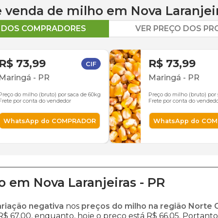
 e venda de
milho
em
Nova Laranjei
O DOS COMPRADORES
VER PREÇO DOS P
R$ 73,99
R$ 73,99
CIF
Maringá
-
PR
Maringá
-
PR
Preço do milho (bruto) por saca de 60kg
Preço do milho (bruto) por
Frete por conta do vendedor
Frete por conta do vended
WhatsApp do COMPRADOR
WhatsApp do CO
o
em
Nova Laranjeiras
-
PR
ariação negativa
nos
preços do milho na região Norte 
$ 67,00, enquanto, hoje o preço está R$ 66,05. Portanto,