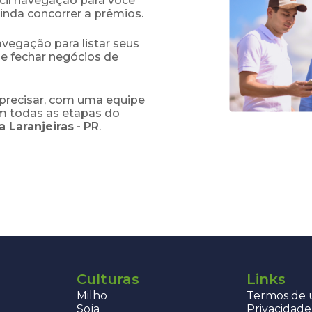
fácil navegação para você
ainda concorrer a prêmios.
navegação para listar seus
 e fechar negócios de
precisar, com uma equipe
em todas as etapas do
a Laranjeiras
-
PR
.
Culturas
Links
Milho
Termos de u
Soja
Privacidade