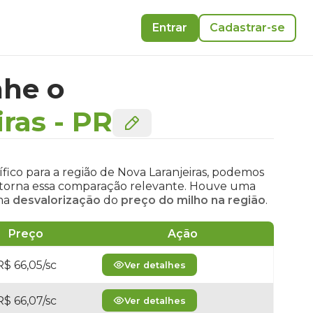
Entrar
Cadastrar-se
he o
iras
-
PR
fico para a região de Nova Laranjeiras, podemos
 e torna essa comparação relevante. Houve uma
uma
desvalorização
do
preço do milho na região
.
Preço
Ação
R$ 66,05/sc
Ver detalhes
R$ 66,07/sc
Ver detalhes