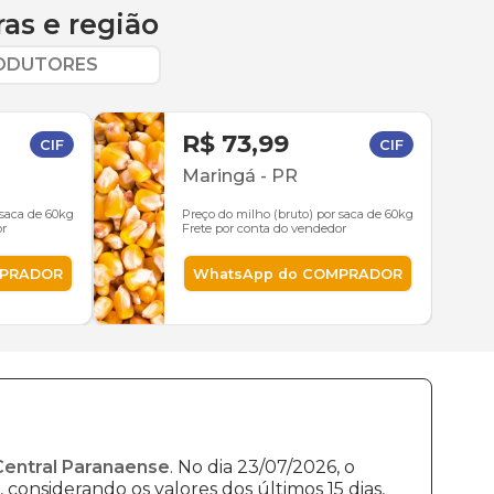
ras
e região
RODUTORES
R$ 73,99
CIF
CIF
Maringá
-
PR
 saca de 60kg
Preço do milho (bruto) por saca de 60kg
or
Frete por conta do vendedor
MPRADOR
WhatsApp do COMPRADOR
Central Paranaense
. No dia 23/07/2026, o
 considerando os valores dos últimos 15 dias,