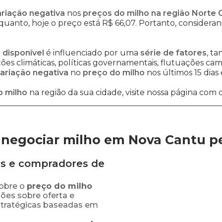
ariação negativa
nos
preços do milho na região Norte 
quanto, hoje o preço está R$ 66,07. Portanto, consideran
 disponível
é influenciado por uma
série de fatores
, t
es climáticas, políticas governamentais, flutuações cambi
ariação negativa
no
preço do milho
nos últimos 15 dias
o milho
na região da sua cidade, visite nossa página com 
negociar milho em Nova Cantu
p
s e compradores de
obre o
preço
do milho
ções sobre oferta e
stratégicas baseadas em