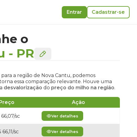
Entrar
Cadastrar-se
he o
u
-
PR
o para a região de Nova Cantu, podemos
 e torna essa comparação relevante. Houve uma
ma
desvalorização
do
preço do milho na região
.
Preço
Ação
 66,07/sc
Ver detalhes
 66,11/sc
Ver detalhes