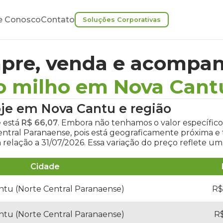
e Conosco
Contato
Soluções Corporativas
pre, venda e acompan
o milho em Nova Cant
oje em Nova Cantu
e região
e
está
R$ 66,07
. Embora não tenhamos o valor específic
Central Paranaense, pois está geograficamente próxima
relação a 31/07/2026. Essa variação do preço reflete u
Cidade
ntu (Norte Central Paranaense)
R$
ntu (Norte Central Paranaense)
R$