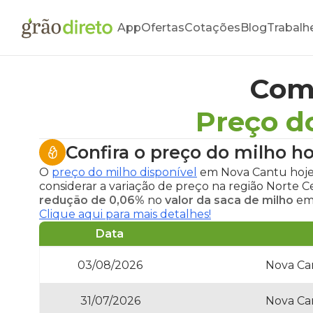
App
Ofertas
Cotações
Blog
Trabalh
Com
Preço d
Confira o
preço do milho h
O
preço do milho disponível
em Nova Cantu hoj
considerar a variação de preço na região Norte 
redução de 0,06%
no
valor da saca de milho
em 
Clique aqui para mais detalhes!
Data
03/08/2026
Nova Ca
31/07/2026
Nova Ca