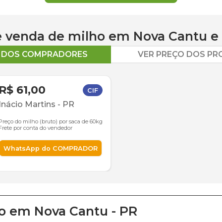
 e venda de
milho
em
Nova Cantu
e 
O DOS COMPRADORES
VER PREÇO DOS P
R$ 61,00
CIF
Inácio Martins
-
PR
Preço do milho (bruto) por saca de 60kg
Frete por conta do vendedor
WhatsApp do COMPRADOR
o
em
Nova Cantu
-
PR