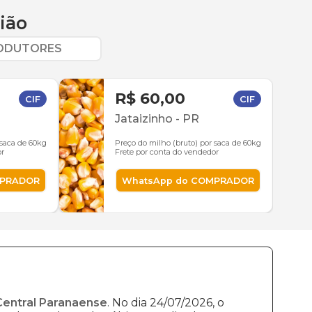
ião
RODUTORES
R$ 60,00
CIF
CIF
Jataizinho
-
PR
 saca de 60kg
Preço do milho (bruto) por saca de 60kg
or
Frete por conta do vendedor
MPRADOR
WhatsApp do COMPRADOR
Central Paranaense
. No dia 24/07/2026, o