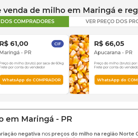
 e venda de
milho
em
Maringá
e reg
O DOS COMPRADORES
VER PREÇO DOS P
R$ 61,00
R$ 66,05
CIF
Maringá
-
PR
Apucarana
-
PR
Preço do milho (bruto) por saca de 60kg
Preço do milho (bruto) por
Frete por conta do vendedor
Frete por conta do vended
WhatsApp do COMPRADOR
WhatsApp do CO
o
em
Maringá
-
PR
ariação negativa
nos
preços do milho na região Norte 