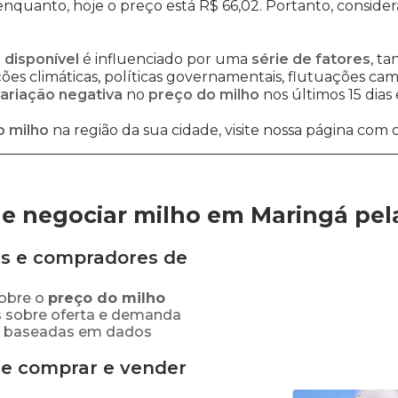
 enquanto, hoje o preço está R$ 66,02. Portanto, conside
 disponível
é influenciado por uma
série de fatores
, t
es climáticas, políticas governamentais, flutuações cambi
ariação negativa
no
preço do milho
nos últimos 15 dias
o milho
na região da sua cidade, visite nossa página com 
e negociar milho em Maringá
pel
s e compradores de
obre o
preço
do milho
s sobre oferta e demanda
as baseadas em dados
de comprar e vender