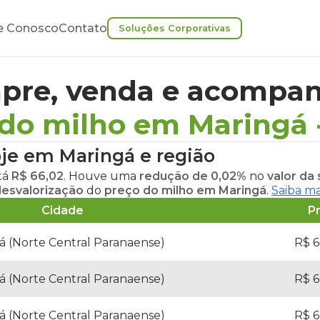
e Conosco
Contato
Soluções Corporativas
pre, venda e acompan
 do milho em Maringá
oje em Maringá
e região
stá
R$ 66,02
. Houve uma
redução de 0,02%
no
valor da
esvalorização
do
preço do milho em Maringá
.
Saiba ma
Cidade
P
á (Norte Central Paranaense)
R$ 6
á (Norte Central Paranaense)
R$ 6
á (Norte Central Paranaense)
R$ 6