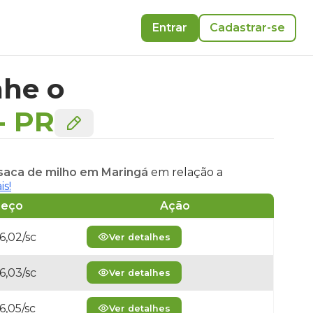
Entrar
Cadastrar-se
he o
-
PR
 saca de milho em Maringá
em relação a
is!
reço
Ação
6,02/sc
Ver detalhes
6,03/sc
Ver detalhes
6,05/sc
Ver detalhes