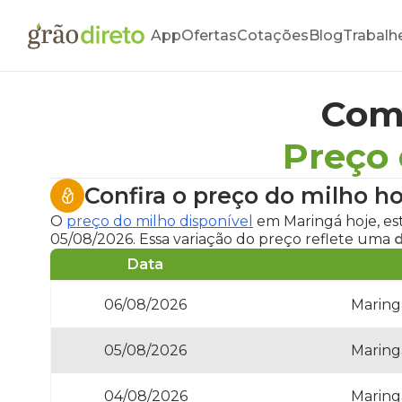
App
Ofertas
Cotações
Blog
Trabalh
Com
Preço
Confira o
preço do milho h
O
preço do milho disponível
em Maringá hoje
, e
05/08/2026. Essa variação do preço reflete uma
d
Data
06/08/2026
Maring
05/08/2026
Maring
04/08/2026
Maring