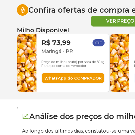
Confira ofertas de compra
VER PREÇ
Milho Disponível
R$ 73,99
CIF
Maringá
-
PR
Preço do milho (bruto) por saca de 60kg
Frete por conta do vendedor
WhatsApp do COMPRADOR
Análise dos
preços
do milh
Ao longo dos últimos dias, constatou-se uma
v