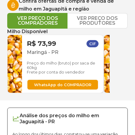
Confira ofertas de compra e venda de
milho
em
Jaguapitã
e região
VER PREÇO DOS
VER PREÇO DOS
COMPRADORES
PRODUTORES
Milho Disponível
R$ 73,99
R$ 
CIF
Maringá
-
PR
Mari
Preço do milho (bruto) por saca de
Preço
60kg
60kg
Frete por conta do vendedor
Frete
WhatsApp do COMPRADOR
W
Análise dos
preços
do milho
em
Jaguapitã
-
PR
Ao longo dos últimos dias, constatou-se uma
variação