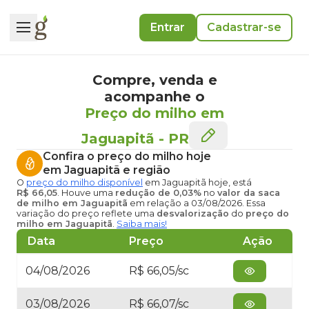
Entrar
Cadastrar-se
Compre, venda e
acompanhe o
Preço do milho em
Jaguapitã
-
PR
Confira o
preço do milho hoje
em Jaguapitã
e região
O
preço do milho disponível
em Jaguapitã hoje
, está
R$ 66,05
. Houve uma
redução de 0,03%
no
valor da saca
de milho em Jaguapitã
em relação a 03/08/2026. Essa
variação do preço reflete uma
desvalorização
do
preço do
milho em Jaguapitã
.
Saiba mais!
Data
Preço
Ação
04/08/2026
R$ 66,05/sc
03/08/2026
R$ 66,07/sc