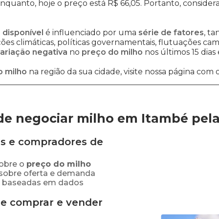
enquanto, hoje o preço está R$ 66,05. Portanto, consider
 disponível
é influenciado por uma
série de fatores
, t
es climáticas, políticas governamentais, flutuações cambi
ariação negativa
no
preço do milho
nos últimos 15 dias
o milho
na região da sua cidade, visite nossa página com 
de negociar milho em Itambé
pel
s e compradores de
obre o
preço
do milho
 sobre oferta e demanda
as baseadas em dados
de comprar e vender