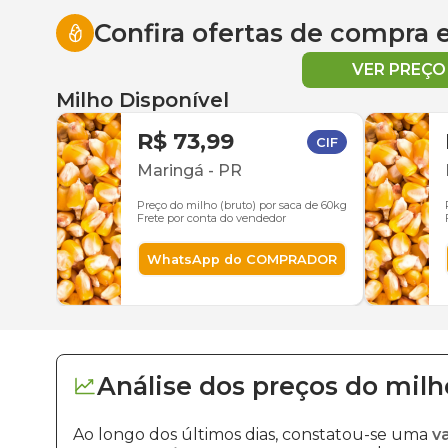
Confira ofertas de compra
VER PREÇ
Milho Disponível
R$ 73,99
CIF
Maringá
-
PR
Preço do milho (bruto) por saca de 60kg
Frete por conta do vendedor
WhatsApp do COMPRADOR
Análise dos
preços
do milh
Ao longo dos últimos dias, constatou-se uma
v