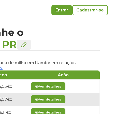
Entrar
Cadastrar-se
he o
-
PR
saca de milho em Itambé
em relação a
s!
eço
Ação
,05/sc
Ver detalhes
,07/sc
Ver detalhes
,11/sc
Ver detalhes