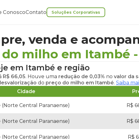
e Conosco
Contato
Soluções Corporativas
pre, venda e acompan
 do milho em Itambé
oje em Itambé
e região
tá
R$ 66,05
. Houve uma
redução de 0,03%
no
valor da 
desvalorização
do
preço do milho em Itambé
.
Saiba mai
Cidade
Pr
 (Norte Central Paranaense)
R$ 66
 (Norte Central Paranaense)
R$ 66
 (Norte Central Paranaense)
R$ 66