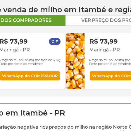
 e venda de
milho
em
Itambé
e regi
O DOS COMPRADORES
VER PREÇO DOS P
R$ 73,99
R$ 73,99
CIF
Maringá
-
PR
Maringá
-
PR
Preço do milho (bruto) por saca de 60kg
Preço do milho (bruto) por
Frete por conta do vendedor
Frete por conta do vended
WhatsApp do COMPRADOR
WhatsApp do CO
o
em
Itambé
-
PR
ariação negativa
nos
preços do milho na região Norte 