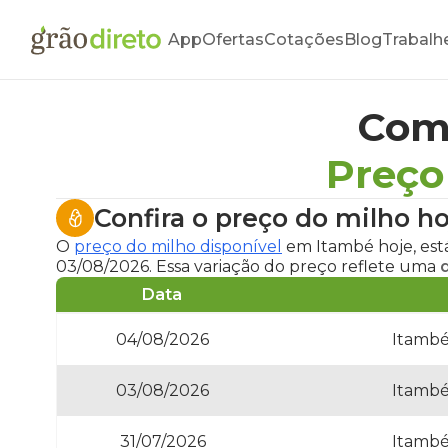
App
Ofertas
Cotações
Blog
Trabalh
Com
Preço
Confira o
preço do milho h
O
preço do milho disponível
em Itambé hoje
, es
03/08/2026. Essa variação do preço reflete uma
Data
04/08/2026
Itambé
03/08/2026
Itambé
31/07/2026
Itambé