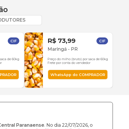
ão
RODUTORES
R$ 73,99
CIF
CIF
Maringá
-
PR
 saca de 60kg
Preço do milho (bruto) por saca de 60kg
or
Frete por conta do vendedor
MPRADOR
WhatsApp do COMPRADOR
Central Paranaense
. No dia 22/07/2026, o