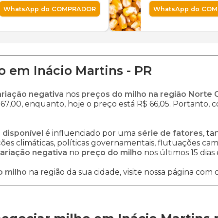
WhatsApp do COMPRADOR
WhatsApp do CO
o
em
Inácio Martins
-
PR
ariação negativa
nos
preços do milho na região Norte 
67,00, enquanto, hoje o preço está R$ 66,05. Portanto, co
 disponível
é influenciado por uma
série de fatores
, t
es climáticas, políticas governamentais, flutuações cambi
ariação negativa
no
preço do milho
nos últimos 15 dias
o milho
na região da sua cidade, visite nossa página com 