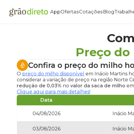
App
Ofertas
Cotações
Blog
Trabalh
Com
Preço do 
Confira o
preço do milho ho
O
preço do milho disponível
em Inácio Martins h
considerar a variação de preço na região Norte 
redução de 0,03%
no
valor da saca de milho
em 
Clique aqui para mais detalhes!
Data
04/08/2026
Inácio M
03/08/2026
Inácio M