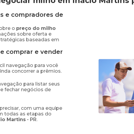
egociar milho em Inácio Martins
s e compradores de
obre o
preço
do milho
mações sobre oferta e
stratégicas baseadas em
de comprar e vender
fácil navegação para você
ainda concorrer a prêmios.
navegação para listar seus
 e fechar negócios de
precisar, com uma equipe
em todas as etapas do
io Martins
-
PR
.