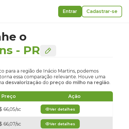
Entrar
Cadastrar-se
he o
ins
-
PR
co para a região de Inácio Martins, podemos
 e torna essa comparação relevante. Houve uma
uma
desvalorização
do
preço do milho na região
.
Preço
Ação
$ 66,05/sc
Ver detalhes
$ 66,07/sc
Ver detalhes