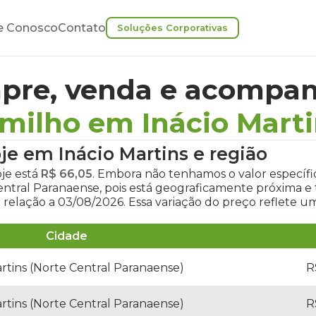
e Conosco
Contato
Soluções Corporativas
pre, venda e acompan
milho em Inácio Mart
je em Inácio Martins
e região
oje
está
R$ 66,05
. Embora não tenhamos o valor específi
Central Paranaense, pois está geograficamente próxima
relação a 03/08/2026. Essa variação do preço reflete 
Cidade
artins (Norte Central Paranaense)
R
artins (Norte Central Paranaense)
R