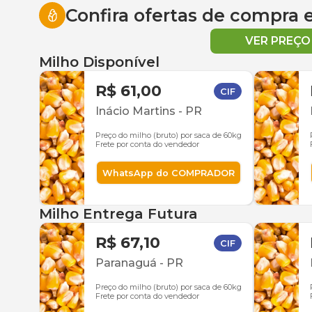
Confira ofertas de compra
VER PREÇ
Milho Disponível
R$ 61,00
CIF
Inácio Martins
-
PR
Preço do milho (bruto) por saca de 60kg
Frete por conta do vendedor
WhatsApp do COMPRADOR
Milho Entrega Futura
R$ 67,10
CIF
Paranaguá
-
PR
Preço do milho (bruto) por saca de 60kg
Frete por conta do vendedor