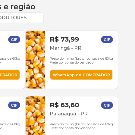
s
e região
RODUTORES
R$ 73,99
CIF
CIF
Maringá
-
PR
 saca de 60kg
Preço do milho (bruto) por saca de 60kg
or
Frete por conta do vendedor
MPRADOR
WhatsApp do COMPRADOR
R$ 63,60
CIF
CIF
Paranaguá
-
PR
 saca de 60kg
Preço do milho (bruto) por saca de 60kg
or
Frete por conta do vendedor