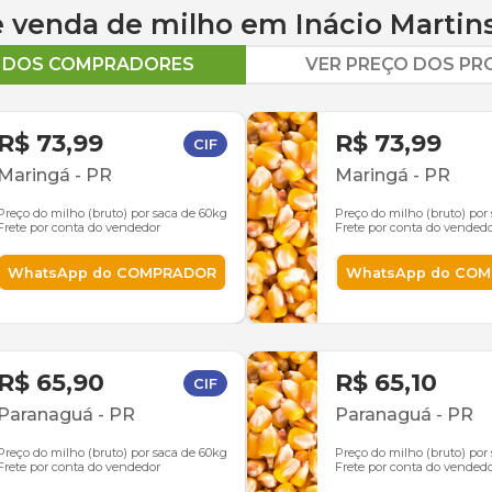
 e venda de
milho
em
Inácio Martin
O DOS COMPRADORES
VER PREÇO DOS P
R$ 73,99
R$ 73,99
CIF
Maringá
-
PR
Maringá
-
PR
Preço do milho (bruto) por saca de 60kg
Preço do milho (bruto) por
Frete por conta do vendedor
Frete por conta do vended
WhatsApp do COMPRADOR
WhatsApp do CO
R$ 65,90
R$ 65,10
CIF
Paranaguá
-
PR
Paranaguá
-
PR
Preço do milho (bruto) por saca de 60kg
Preço do milho (bruto) por
Frete por conta do vendedor
Frete por conta do vended