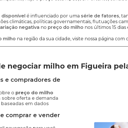
 disponível
é influenciado por uma
série de fatores
, t
es climáticas, políticas governamentais, flutuações cambi
ariação negativa
no
preço do milho
nos últimos 15 dias
o milho
na região da sua cidade, visite nossa página com 
e negociar milho em Figueira
pel
s e compradores de
obre o
preço
do milho
s sobre oferta e demanda
as baseadas em dados
de comprar e vender