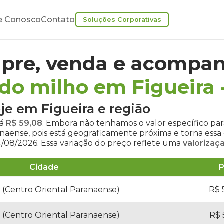
e Conosco
Contato
Soluções Corporativas
pre, venda e acompan
do milho em Figueira
je em Figueira
e região
tá
R$ 59,08
. Embora não tenhamos o valor específico par
ranaense, pois está geograficamente próxima e torna es
/08/2026. Essa variação do preço reflete uma
valorizaç
Cidade
P
a (Centro Oriental Paranaense)
R$ 
a (Centro Oriental Paranaense)
R$ 