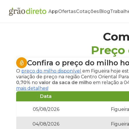
App
Ofertas
Cotações
Blog
Trabalh
Com
Preço 
Confira o
preço do milho ho
O
preço do milho disponível
em Figueira hoje
es
variação de preço na região Centro Oriental Pa
0,70%
no
valor da saca de milho
em relação a 04
mais detalhes!
Data
05/08/2026
Figueir
04/08/2026
Figueir