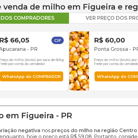
 e venda de
milho
em
Figueira
e reg
O DOS COMPRADORES
VER PREÇO DOS P
R$ 66,05
R$ 60,00
CIF
Apucarana
-
PR
Ponta Grossa
-
P
Preço do milho (bruto) por saca de 60kg
Preço do milho (bruto) por
Frete por conta do vendedor
Frete por conta do vended
WhatsApp do COMPRADOR
WhatsApp do CO
o
em
Figueira
-
PR
ariação negativa
nos
preços do milho na região Centro
 enquanto, hoje o preço está R$ 59,08. Portanto, consider