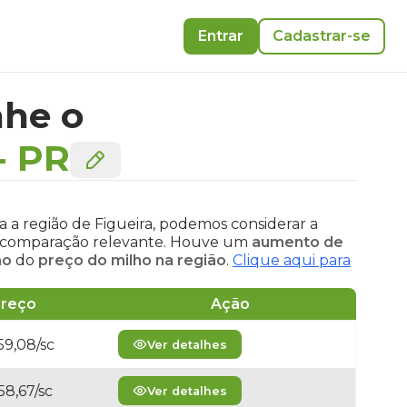
Entrar
Cadastrar-se
he o
-
PR
a a região de Figueira, podemos considerar a
sa comparação relevante. Houve um
aumento de
ão
do
preço do milho na região
.
Clique aqui para
reço
Ação
59,08/sc
Ver detalhes
58,67/sc
Ver detalhes