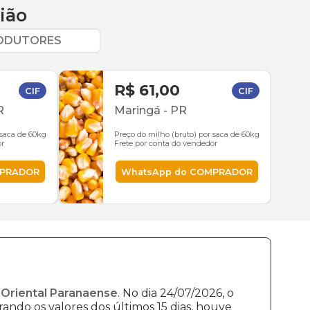
ião
RODUTORES
R$ 61,00
CIF
CIF
R
Maringá
-
PR
 saca de 60kg
Preço do milho (bruto) por saca de 60kg
or
Frete por conta do vendedor
MPRADOR
WhatsApp do COMPRADOR
 Oriental Paranaense
. No dia 24/07/2026, o
ando os valores dos últimos 15 dias, houve