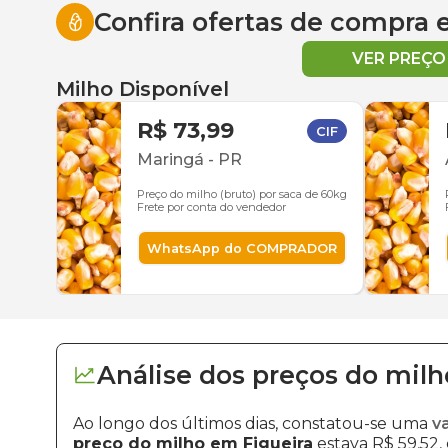
Confira ofertas de compra
VER PREÇ
Milho Disponível
R$ 73,99
CIF
Maringá
-
PR
Preço do milho (bruto) por saca de 60kg
Frete por conta do vendedor
WhatsApp do COMPRADOR
Análise dos
preços
do milh
Ao longo dos últimos dias, constatou-se uma
v
preço do milho em Figueira
estava R$ 59,52,