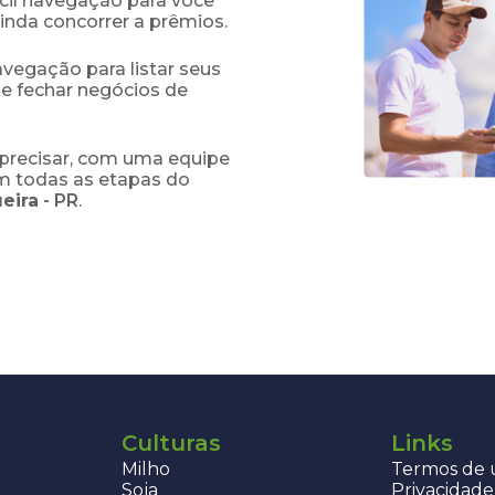
fácil navegação para você
ainda concorrer a prêmios.
navegação para listar seus
 e fechar negócios de
precisar, com uma equipe
em todas as etapas do
eira
-
PR
.
Culturas
Links
Milho
Termos de u
Soja
Privacidade