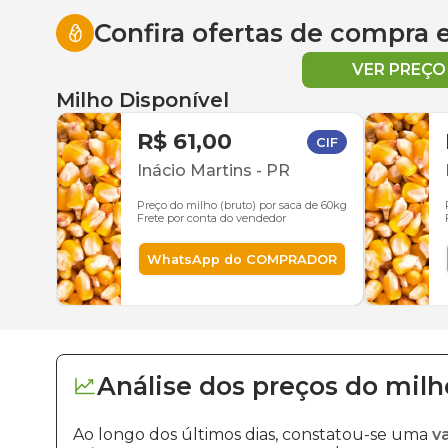
Confira ofertas de compra
VER PREÇ
Milho Disponível
R$ 61,00
CIF
Inácio Martins
-
PR
Preço do milho (bruto) por saca de 60kg
Frete por conta do vendedor
WhatsApp do COMPRADOR
Análise dos
preços
do milh
Ao longo dos últimos dias, constatou-se uma
v