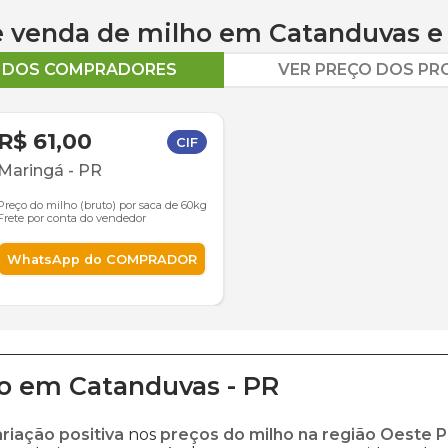
 e venda de
milho
em
Catanduvas
e 
O DOS COMPRADORES
VER PREÇO DOS P
R$ 61,00
CIF
Maringá
-
PR
Preço do milho (bruto) por saca de 60kg
Frete por conta do vendedor
WhatsApp do COMPRADOR
o
em
Catanduvas
-
PR
ariação positiva
nos
preços do milho na região Oeste 