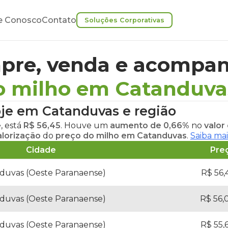
e Conosco
Contato
Soluções Corporativas
pre, venda e acompan
o milho em Catanduva
oje em Catanduvas
e região
e
, está
R$ 56,45
. Houve um
aumento de 0,66%
no
valor
alorização
do
preço do milho em Catanduvas
.
Saiba mai
Cidade
Pre
duvas (Oeste Paranaense)
R$ 56,
duvas (Oeste Paranaense)
R$ 56,
duvas (Oeste Paranaense)
R$ 55,