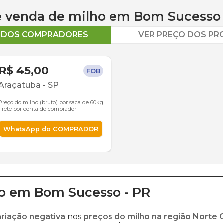
 e venda de
milho
em
Bom Sucesso
O DOS COMPRADORES
VER PREÇO DOS P
R$ 45,00
FOB
Araçatuba
-
SP
Preço do milho (bruto) por saca de 60kg
Frete por conta do comprador
WhatsApp do COMPRADOR
o
em
Bom Sucesso
-
PR
ariação negativa
nos
preços do milho na região Norte 