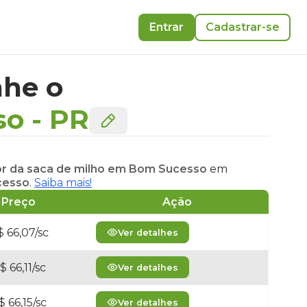
Entrar
Cadastrar-se
he o
so
-
PR
or da saca de milho em Bom Sucesso
em
cesso
.
Saiba mais!
Preço
Ação
 66,07/sc
Ver detalhes
$ 66,11/sc
Ver detalhes
$ 66,15/sc
Ver detalhes