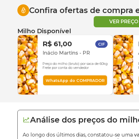
Confira ofertas de compra
VER PREÇ
Milho Disponível
R$ 61,00
CIF
Inácio Martins
-
PR
Preço do milho (bruto) por saca de 60kg
Frete por conta do vendedor
WhatsApp do COMPRADOR
Análise dos
preços
do milh
Ao longo dos últimos dias, constatou-se uma
v