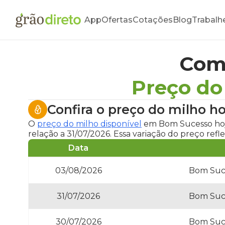
App
Ofertas
Cotações
Blog
Trabalh
Com
Preço do
Confira o
preço do milho h
O
preço do milho disponível
em Bom Sucesso ho
relação a 31/07/2026. Essa variação do preço ref
Data
03/08/2026
Bom Suce
31/07/2026
Bom Suce
30/07/2026
Bom Suce