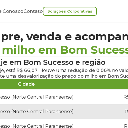
e Conosco
Contato
Soluções Corporativas
pre, venda e acompan
 milho em Bom Suces
oje em Bom Sucesso
e região
je
, está
R$ 66,07
. Houve uma
redução de 0,06%
no
val
lete uma
desvalorização
do
preço do milho em Bom Su
Cidade
sso (Norte Central Paranaense)
R$
sso (Norte Central Paranaense)
R
sso (Norte Central Paranaense)
R