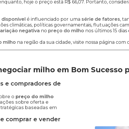
enquanto, hoje o preço está R$ 66,07. Portanto, consider
 disponível
é influenciado por uma
série de fatores
, t
es climáticas, políticas governamentais, flutuações cambi
ariação negativa
no
preço do milho
nos últimos 15 dias
o milho
na região da sua cidade, visite nossa página com 
negociar milho em Bom Sucesso
s e compradores de
obre o
preço
do milho
mações sobre oferta e
stratégicas baseadas em
de comprar e vender