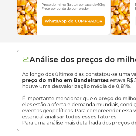
Preço do milho (bruto) por saca de 60kg
Frete por conta do comprador
WhatsApp do COMPRADOR
Análise dos
preços
do milh
Ao longo dos últimos dias, constatou-se uma
v
preço do milho em Bandeirantes
estava R$ 5
houve uma
desvalorização média de 0,81%.
É importante mencionar que o
preço do milho
eles estão a oferta e demanda mundiais, condiçõ
eventos geopolíticos. Para compreender essa
v
essencial
analisar todos esses fatores
.
Para uma análise mais detalhada dos
preços d