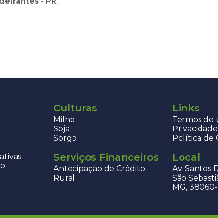
deirantes
-
PR
.
Culturas
Links
Milho
Termos de u
Soja
Privacidade
Sorgo
Política de
Serviços Financeiros
Local
ativas
co
Antecipação de Crédito
Av. Santos 
Rural
São Sebasti
MG, 38060