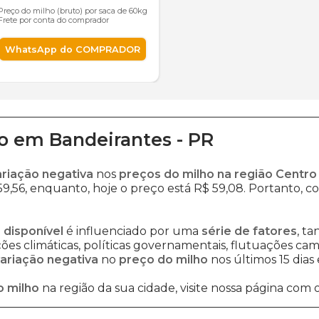
Preço do milho (bruto) por saca de 60kg
Frete por conta do comprador
WhatsApp do COMPRADOR
o
em
Bandeirantes
-
PR
ariação negativa
nos
preços do milho na região Centro
9,56, enquanto, hoje o preço está R$ 59,08. Portanto, con
 disponível
é influenciado por uma
série de fatores
, t
es climáticas, políticas governamentais, flutuações cambi
ariação negativa
no
preço do milho
nos últimos 15 dias
o milho
na região da sua cidade, visite nossa página com 