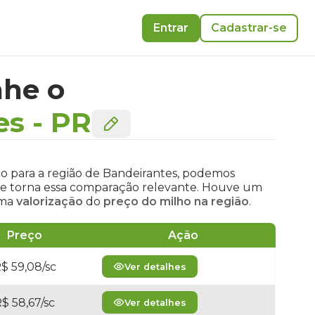
Entrar
Cadastrar-se
he o
es
-
PR
co para a região de Bandeirantes, podemos
a e torna essa comparação relevante. Houve um
uma
valorização
do
preço do milho na região
.
Preço
Ação
$ 59,08/sc
Ver detalhes
$ 58,67/sc
Ver detalhes