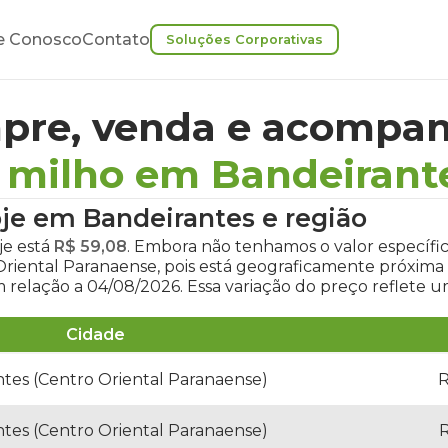
e Conosco
Contato
Soluções Corporativas
pre, venda e acompan
 milho em Bandeirant
oje em Bandeirantes
e região
je
está
R$ 59,08
. Embora não tenhamos o valor específi
 Oriental Paranaense, pois está geograficamente próxim
 relação a 04/08/2026. Essa variação do preço reflete 
Cidade
tes (Centro Oriental Paranaense)
R
tes (Centro Oriental Paranaense)
R