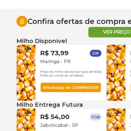
Confira ofertas de compra
VER PREÇ
Milho Disponível
R$ 73,99
CIF
Maringá
-
PR
Preço do milho (bruto) por saca de 60kg
Frete por conta do vendedor
WhatsApp do COMPRADOR
Milho Entrega Futura
R$ 54,00
FOB
Jaboticabal
-
SP