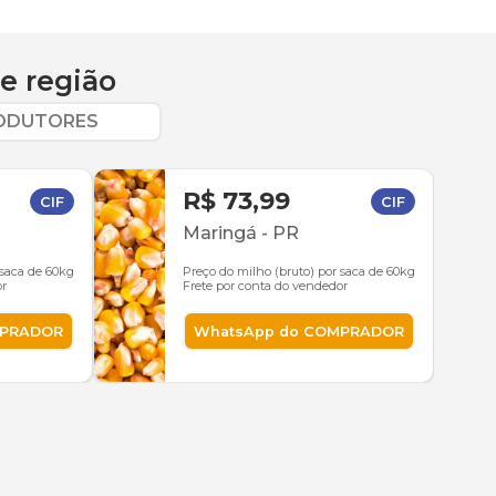
e região
RODUTORES
R$ 73,99
CIF
CIF
Maringá
-
PR
 saca de 60kg
Preço do milho (bruto) por saca de 60kg
or
Frete por conta do vendedor
MPRADOR
WhatsApp do COMPRADOR