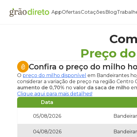
App
Ofertas
Cotações
Blog
Trabalh
Com
Preço do
Confira o
preço do milho h
O
preço do milho disponível
em Bandeirantes ho
considerar a variação de preço na região Centro
aumento de 0,70%
no
valor da saca de milho
em
Clique aqui para mais detalhes!
Data
05/08/2026
Bandeiran
04/08/2026
Bandeiran