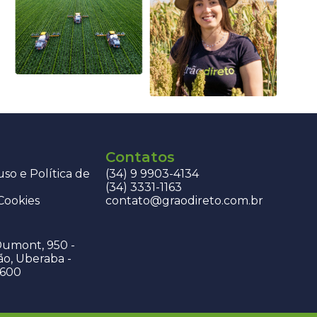
Contatos
so e Política de
(34) 9 9903-4134
(34) 3331-1163
 Cookies
contato@graodireto.com.br
Dumont, 950 -
ão, Uberaba -
-600