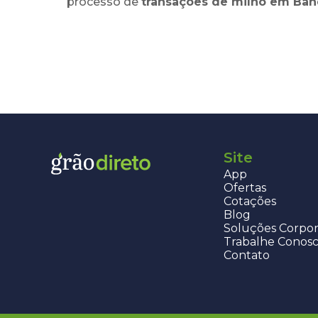
processo de
transações de
milho
em
Ban
Site
App
Ofertas
Cotações
Blog
Soluções Corpor
Trabalhe Conos
Contato