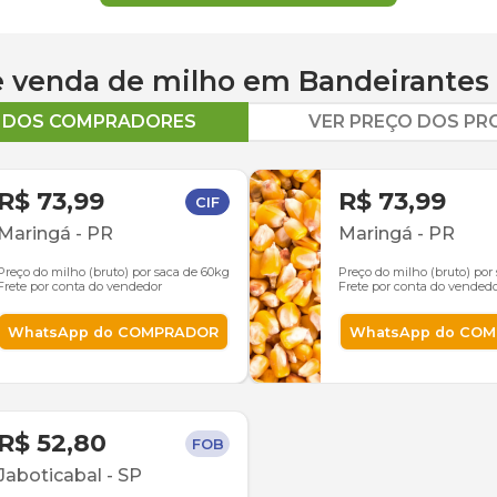
 e venda de
milho
em
Bandeirantes
O DOS COMPRADORES
VER PREÇO DOS P
R$ 73,99
R$ 73,99
CIF
Maringá
-
PR
Maringá
-
PR
Preço do milho (bruto) por saca de 60kg
Preço do milho (bruto) por
Frete por conta do vendedor
Frete por conta do vended
WhatsApp do COMPRADOR
WhatsApp do CO
R$ 52,80
FOB
Jaboticabal
-
SP