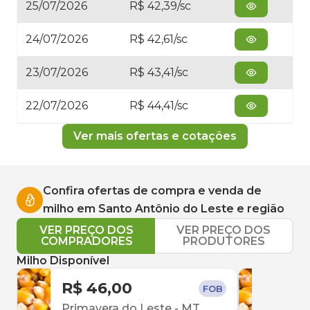
25/07/2026
R$ 42,39/sc
24/07/2026
R$ 42,61/sc
23/07/2026
R$ 43,41/sc
22/07/2026
R$ 44,41/sc
Ver mais ofertas e cotações
Confira ofertas de compra e venda de
milho
em
Santo Antônio do Leste
e região
VER PREÇO DOS
VER PREÇO DOS
COMPRADORES
PRODUTORES
Milho Disponível
R$ 46,00
R$ 
FOB
Primavera do Leste
-
MT
Cam