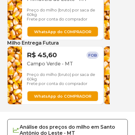
Preço do milho (bruto) por saca de
Preço
60kg
60kg
Frete por conta do comprador
Frete
WhatsApp do COMPRADOR
W
Milho Entrega Futura
R$ 45,60
R$ 
FOB
Campo Verde
-
MT
Cam
Preço do milho (bruto) por saca de
Preço
60kg
60kg
Frete por conta do comprador
Frete
WhatsApp do COMPRADOR
W
Análise dos
preços
do milho
em
Santo
Antônio do Leste
-
MT