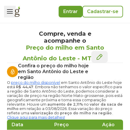
Entrar
Cadastrar-se
Compre, venda e
acompanhe o
Preço do milho em Santo
Antônio do Leste
-
MT
Confira o
preço do milho hoje
em Santo Antônio do Leste
e
região
O
preço do milho disponível
em Santo Antônio do Leste hoje
está
R$ 44,47
. Embora não tenhamos o valor específico para
a região de Santo Antônio do Leste, podemos considerar a
variação de preço na região Norte Mato-grossense, pois está
geograficamente próxima e torna essa comparação
relevante. Houve um
aumento de 2,11%
no
valor da saca de
milho
em relação a 03/08/2026. Essa variação do preço
reflete uma
valorização
do
preço do milho na região
.
Clique aqui para mais detalhes!
Data
Preço
Ação