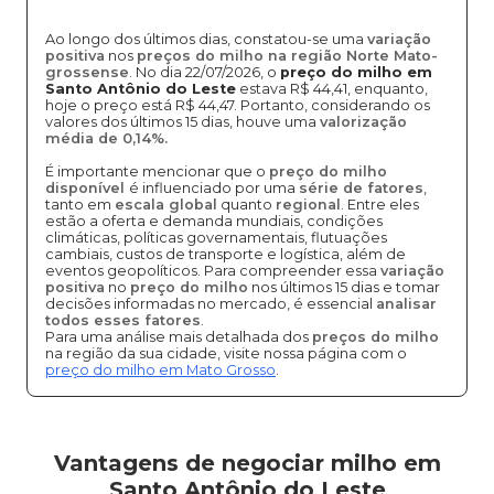
Ao longo dos últimos dias, constatou-se uma
variação
positiva
nos
preços do milho na região Norte Mato-
grossense
. No dia 22/07/2026, o
preço do milho em
Santo Antônio do Leste
estava R$ 44,41, enquanto,
hoje o preço está R$ 44,47. Portanto, considerando os
valores dos últimos 15 dias, houve uma
valorização
média de 0,14%.
É importante mencionar que o
preço do milho
disponível
é influenciado por uma
série de fatores
,
tanto em
escala global
quanto
regional
. Entre eles
estão a oferta e demanda mundiais, condições
climáticas, políticas governamentais, flutuações
cambiais, custos de transporte e logística, além de
eventos geopolíticos. Para compreender essa
variação
positiva
no
preço do milho
nos últimos 15 dias e tomar
decisões informadas no mercado, é essencial
analisar
todos esses fatores
.
Para uma análise mais detalhada dos
preços do milho
na região da sua cidade, visite nossa página com o
preço do milho em Mato Grosso
.
Vantagens de negociar milho em
Santo Antônio do Leste