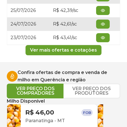
25/07/2026
R$ 42,39/sc
24/07/2026
R$ 42,61/sc
23/07/2026
R$ 43,41/sc
Ver mais ofertas e cotações
Confira ofertas de compra e venda de
milho
em
Querência
e região
VER PREÇO DOS
VER PREÇO DOS
COMPRADORES
PRODUTORES
Milho Disponível
R$ 46,00
R$ 
FOB
Paranatinga
-
MT
Conf