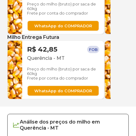
Preço do milho (bruto) por saca de
Preço
60kg
60kg
Frete por conta do comprador
Frete
WhatsApp do COMPRADOR
W
Milho Entrega Futura
R$ 42,85
R$ 
FOB
Querência
-
MT
Quer
Preço do milho (bruto) por saca de
Preço
60kg
60kg
Frete por conta do comprador
Frete
WhatsApp do COMPRADOR
W
Análise dos
preços
do milho
em
Querência
-
MT