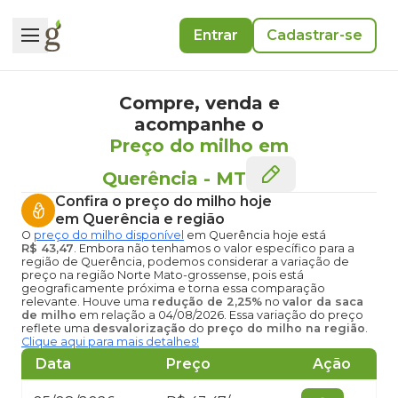
Entrar
Cadastrar-se
Compre, venda e
acompanhe o
Preço do milho em
Querência
-
MT
Confira o
preço do milho hoje
em Querência
e região
O
preço do milho disponível
em Querência hoje
está
R$ 43,47
. Embora não tenhamos o valor específico para a
região de Querência, podemos considerar a variação de
preço na região Norte Mato-grossense, pois está
geograficamente próxima e torna essa comparação
relevante. Houve uma
redução de 2,25%
no
valor da saca
de milho
em relação a 04/08/2026. Essa variação do preço
reflete uma
desvalorização
do
preço do milho na região
.
Clique aqui para mais detalhes!
Data
Preço
Ação