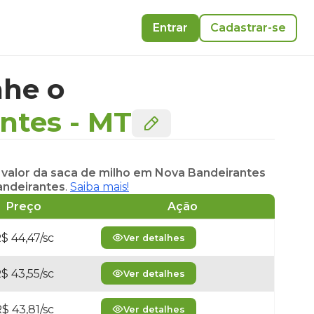
Entrar
Cadastrar-se
he o
ntes
-
MT
o
valor da saca de milho em Nova Bandeirantes
andeirantes
.
Saiba mais!
Preço
Ação
$ 44,47/sc
Ver detalhes
$ 43,55/sc
Ver detalhes
$ 43,81/sc
Ver detalhes