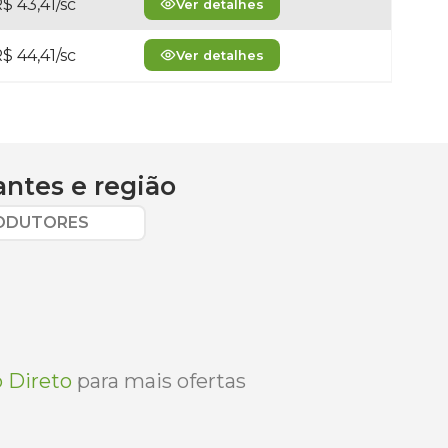
$ 43,41/sc
Ver detalhes
$ 44,41/sc
Ver detalhes
antes
e região
RODUTORES
 Direto
para mais ofertas