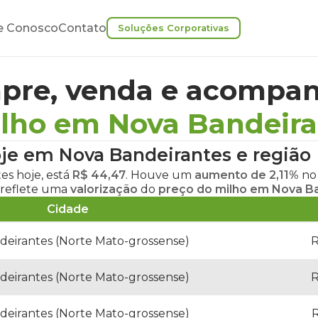
e Conosco
Contato
Soluções Corporativas
pre, venda e acompan
ilho em Nova Bandeira
oje em Nova Bandeirantes
e região
es hoje
, está
R$ 44,47
. Houve um
aumento de 2,11%
n
 reflete uma
valorização
do
preço do milho em Nova B
Cidade
deirantes (Norte Mato-grossense)
R
deirantes (Norte Mato-grossense)
R
deirantes (Norte Mato-grossense)
R