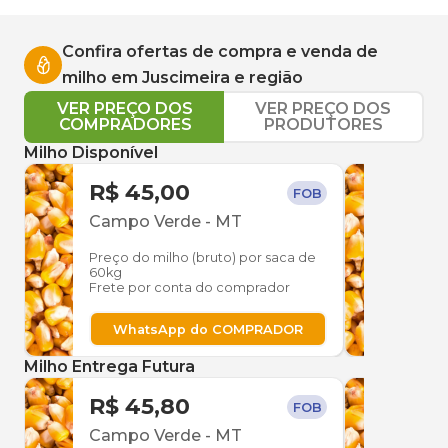
Confira ofertas de compra e venda de
milho
em
Juscimeira
e região
VER PREÇO DOS
VER PREÇO DOS
COMPRADORES
PRODUTORES
Milho Disponível
R$ 45,00
R$ 
FOB
Campo Verde
-
MT
Para
Preço do milho (bruto) por saca de
Preço
60kg
60kg
Frete por conta do comprador
Frete
WhatsApp do COMPRADOR
W
Milho Entrega Futura
R$ 45,80
R$ 
FOB
Campo Verde
-
MT
Itiqu