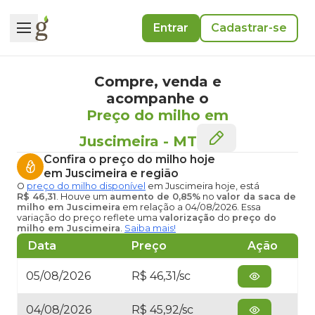
Entrar
Cadastrar-se
Compre, venda e
acompanhe o
Preço do milho em
Juscimeira
-
MT
Confira o
preço do milho hoje
em Juscimeira
e região
O
preço do milho disponível
em Juscimeira hoje
, está
R$ 46,31
. Houve um
aumento de 0,85%
no
valor da saca de
milho em Juscimeira
em relação a 04/08/2026. Essa
variação do preço reflete uma
valorização
do
preço do
milho em Juscimeira
.
Saiba mais!
Data
Preço
Ação
05/08/2026
R$ 46,31/sc
04/08/2026
R$ 45,92/sc