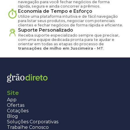
navegação para você fechar negócios de forma
rápida, segura e ainda concorrer a prêmios.
Economia de Tempo e Esforço
Utilize uma plataforma intuitiva e de fácil navegação
para listar seus produtos, negociar com potenciais
clientes e fechar negócios de forma rápida e eficiente.
Suporte Personalizado
Receba suporte especializado sempre que precisar,
com uma equipe dedicada pronta para te ajudar e
orientar em todas as etapas do processo de
transações de
milho
em
Juscimeira
-
MT
.
Site
App
Ofertas
Cotações
Blog
Soluções Corporativas
Trabalhe Conosco