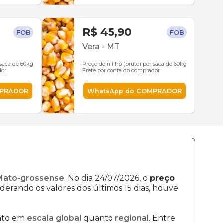
R$ 45,90
FOB
FOB
Vera
-
MT
 saca de 60kg
Preço do milho (bruto) por saca de 60kg
dor
Frete por conta do comprador
MPRADOR
WhatsApp do COMPRADOR
 Mato-grossense
. No dia 24/07/2026, o
preço
derando os valores dos últimos 15 dias, houve
anto em
escala global
quanto
regional
. Entre