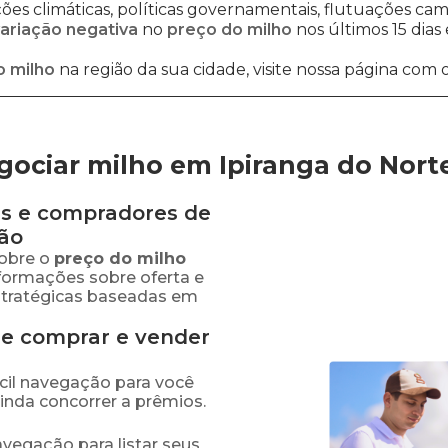
es climáticas, políticas governamentais, flutuações cambi
ariação negativa
no
preço do milho
nos últimos 15 dias
o milho
na região da sua cidade, visite nossa página com 
ociar milho em Ipiranga do Nort
s e compradores de
ão
obre o
preço
do milho
nformações sobre oferta e
stratégicas baseadas em
de comprar e vender
fácil navegação para você
ainda concorrer a prêmios.
navegação para listar seus