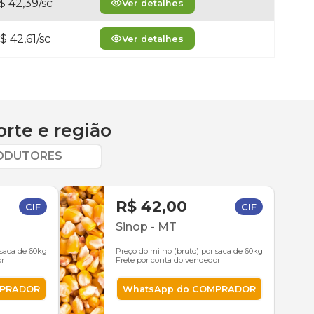
$ 42,39/sc
Ver detalhes
$ 42,61/sc
Ver detalhes
orte
e região
RODUTORES
R$ 42,00
CIF
CIF
Sinop
-
MT
 saca de 60kg
Preço do milho (bruto) por saca de 60kg
or
Frete por conta do vendedor
MPRADOR
WhatsApp do COMPRADOR