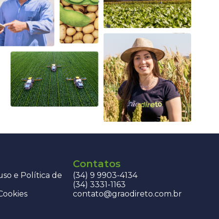
Contatos
so e Política de
(34) 9 9903-4134
(34) 3331-1163
 Cookies
contato@graodireto.com.br