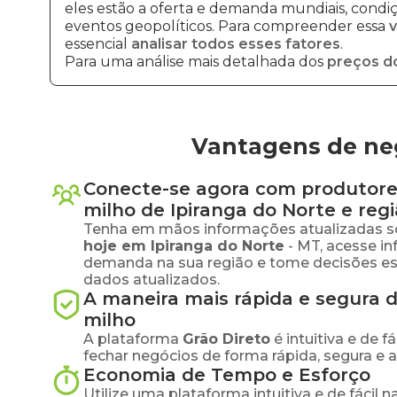
eles estão a oferta e demanda mundiais, condiçõ
eventos geopolíticos. Para compreender essa
v
essencial
analisar todos esses fatores
.
Para uma análise mais detalhada dos
preços d
Vantagens de neg
Conecte-se agora com produtore
milho
de
Ipiranga do Norte
e regi
Tenha em mãos informações atualizadas s
hoje em
Ipiranga do Norte
-
MT
, acesse i
demanda na sua região e tome decisões e
dados atualizados.
A maneira mais rápida e segura 
milho
A plataforma
Grão Direto
é intuitiva e de 
fechar negócios de forma rápida, segura e 
Economia de Tempo e Esforço
Utilize uma plataforma intuitiva e de fácil 