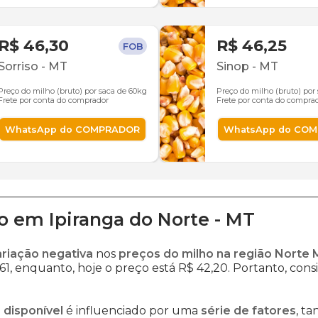
R$ 46,30
R$ 46,25
FOB
Sorriso
-
MT
Sinop
-
MT
Preço do milho (bruto) por saca de 60kg
Preço do milho (bruto) por
Frete por conta do comprador
Frete por conta do compra
WhatsApp do COMPRADOR
WhatsApp do CO
o
em
Ipiranga do Norte
-
MT
ariação negativa
nos
preços do milho na região Norte
61, enquanto, hoje o preço está R$ 42,20. Portanto, consi
 disponível
é influenciado por uma
série de fatores
, t