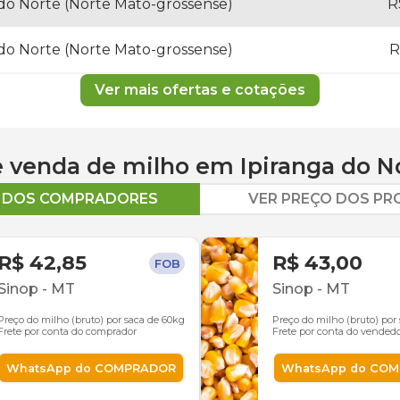
 do Norte (Norte Mato-grossense)
R
 do Norte (Norte Mato-grossense)
R
Ver mais ofertas e cotações
 e venda de
milho
em
Ipiranga do N
O DOS COMPRADORES
VER PREÇO DOS P
R$ 42,85
R$ 43,00
FOB
Sinop
-
MT
Sinop
-
MT
Preço do milho (bruto) por saca de 60kg
Preço do milho (bruto) por
Frete por conta do comprador
Frete por conta do vended
WhatsApp do COMPRADOR
WhatsApp do CO