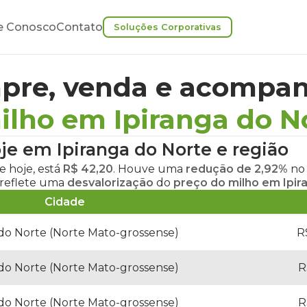
e Conosco
Contato
Soluções Corporativas
pre, venda e acompan
ilho em Ipiranga do N
je em Ipiranga do Norte
e região
e hoje
, está
R$ 42,20
. Houve uma
redução de 2,92%
n
 reflete uma
desvalorização
do
preço do milho em Ipir
Cidade
 do Norte (Norte Mato-grossense)
R
 do Norte (Norte Mato-grossense)
R
 do Norte (Norte Mato-grossense)
R