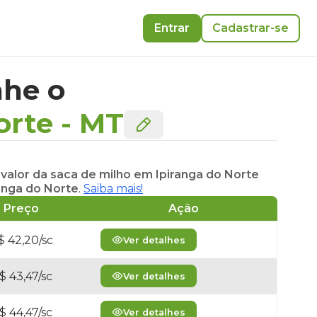
Entrar
Cadastrar-se
he o
orte
-
MT
o
valor da saca de milho em Ipiranga do Norte
anga do Norte
.
Saiba mais!
Preço
Ação
$ 42,20/sc
Ver detalhes
$ 43,47/sc
Ver detalhes
$ 44,47/sc
Ver detalhes