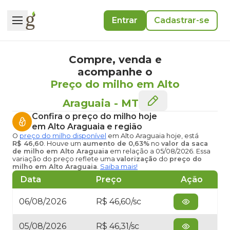
Entrar
Cadastrar-se
Compre, venda e
acompanhe o
Preço do milho em Alto
Araguaia
-
MT
Confira o
preço do milho hoje
em Alto Araguaia
e região
O
preço do milho disponível
em Alto Araguaia hoje
, está
R$ 46,60
. Houve um
aumento de 0,63%
no
valor da saca
de milho em Alto Araguaia
em relação a 05/08/2026. Essa
variação do preço reflete uma
valorização
do
preço do
milho em Alto Araguaia
.
Saiba mais!
Data
Preço
Ação
06/08/2026
R$ 46,60/sc
05/08/2026
R$ 46,31/sc