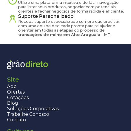
Utilize uma plataforma intuitiva e de fácil navegação
para listar seus produtos, negociar com potenciais
clientes e fechar negócios de forma rápida e eficiente.
Suporte Personalizado
Receba suporte especializado sempre que precisar,
com uma equipe dedicada pronta para te ajudar e
orientar em todas as etapas do processo de
transações de
milho
em
Alto Araguaia
-
MT
.
Site
App
Ofertas
Cotações
Blog
Soluções Corporativas
Trabalhe Conosco
Contato