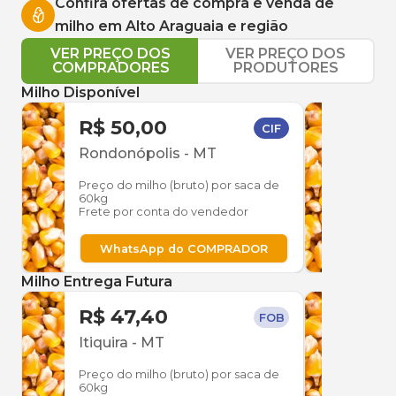
Confira ofertas de compra e venda de
milho
em
Alto Araguaia
e região
VER PREÇO DOS
VER PREÇO DOS
COMPRADORES
PRODUTORES
Milho Disponível
R$ 50,00
R$ 
CIF
Rondonópolis
-
MT
Rio 
Preço do milho (bruto) por saca de
Preço
60kg
60kg
Frete por conta do vendedor
Frete
WhatsApp do COMPRADOR
W
Milho Entrega Futura
R$ 47,40
R$ 
FOB
Itiquira
-
MT
Itiqu
Preço do milho (bruto) por saca de
Preço
60kg
60kg