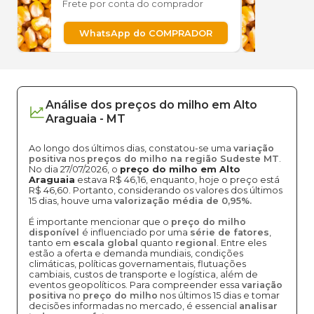
Frete por conta do comprador
Frete
WhatsApp do COMPRADOR
W
Análise dos
preços
do milho
em
Alto
Araguaia
-
MT
Ao longo dos últimos dias, constatou-se uma
variação
positiva
nos
preços do milho na região Sudeste MT
.
No dia 27/07/2026, o
preço do milho em Alto
Araguaia
estava R$ 46,16, enquanto, hoje o preço está
R$ 46,60. Portanto, considerando os valores dos últimos
15 dias, houve uma
valorização média de 0,95%.
É importante mencionar que o
preço do milho
disponível
é influenciado por uma
série de fatores
,
tanto em
escala global
quanto
regional
. Entre eles
estão a oferta e demanda mundiais, condições
climáticas, políticas governamentais, flutuações
cambiais, custos de transporte e logística, além de
eventos geopolíticos. Para compreender essa
variação
positiva
no
preço do milho
nos últimos 15 dias e tomar
decisões informadas no mercado, é essencial
analisar