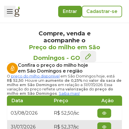
Entrar
Cadastrar-se
Compre, venda e
acompanhe o
Preço do milho em São
Domingos
-
GO
Confira o
preço do milho hoje
em São Domingos
e região
O
preço do milho disponível
em São Domingos hoje
, está
R$ 52,50
. Houve um
aumento de 0,25%
no
valor da saca de
milho em São Domingos
em relação a 31/07/2026. Essa
variação do preço reflete uma
valorização
do
preço do
milho em São Domingos
.
Saiba mais!
Data
Preço
Ação
03/08/2026
R$ 52,50/sc
31/07/2026
R$ 52,37/sc