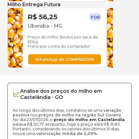
Milho Entrega Futura
R$ 56,25
R$ 
FOB
Uberaba
-
MG
Uber
Preço do milho (bruto) por saca de
Preço
60kg
60kg
Frete por conta do comprador
Frete
WhatsApp do COMPRADOR
W
Análise dos
preços
do milho
em
Castelândia
-
GO
Ao longo dos últimos dias, constatou-se uma
variação
positiva
nos
preços do milho na região Sul Goiano
.
No dia 23/07/2026, o
preço do milho em Castelândia
estava R$ 50,77, enquanto, hoje o preço está R$ 51,83.
Portanto, considerando os valores dos últimos 15 dias,
houve uma
valorização média de 2,09%.