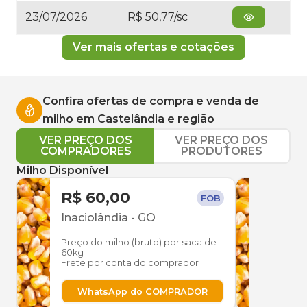
23/07/2026
R$ 50,77/sc
Ver mais ofertas e cotações
Confira ofertas de compra e venda de
milho
em
Castelândia
e região
VER PREÇO DOS
VER PREÇO DOS
COMPRADORES
PRODUTORES
Milho Disponível
R$ 60,00
R$ 
FOB
Inaciolândia
-
GO
Goiâ
Preço do milho (bruto) por saca de
Preço
60kg
60kg
Frete por conta do comprador
Frete
WhatsApp do COMPRADOR
W