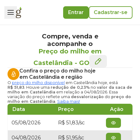
Entrar
Cadastrar-se
Compre, venda e
acompanhe o
Preço do milho em
Castelândia
-
GO
Confira o
preço do milho hoje
em Castelândia
e região
O
preço do milho disponível
em Castelândia hoje
, está
R$ 51,83
. Houve uma
redução de 0,23%
no
valor da saca de
milho em Castelândia
em relação a 04/08/2026. Essa
variação do preço reflete uma
desvalorização
do
preço do
milho em Castelândia
.
Saiba mais!
Data
Preço
Ação
05/08/2026
R$ 51,83/sc
04/08/2026
R$ 51,95/sc