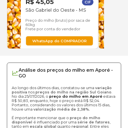
R$ 45,05
R$ 
CIF
São Gabriel do Oeste
-
MS
São 
Preço do milho (bruto) por saca de
Preço
60kg
60kg
Frete por conta do vendedor
Frete
WhatsApp do COMPRADOR
W
Análise dos
preços
do milho
em
Aporé
-
GO
Ao longo dos últimos dias, constatou-se uma
variação
positiva
nos
preços do milho na região Sul Goiano
.
No dia 25/07/2026, o
preço do milho em Aporé
estava
R$ 50,83, enquanto, hoje o preço está R$ 52,04.
Portanto, considerando os valores dos últimos 15 dias,
houve uma
valorização média de 2,38%.
É importante mencionar que o
preço do milho
disponível
é influenciado por uma
série de fatores
,
tanto em
escala global
quanto
regional
. Entre eles