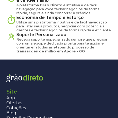
e vender
milho
A plataforma
Grão Direto
é intuitiva e de fácil
navegação para você fechar negócios de forma
rápida, segura e ainda concorrer a prêmios.
Economia de Tempo e Esforço
Utilize uma plataforma intuitiva e de fácil navegação
para listar seus produtos, negociar com potenciais
clientes e fechar negócios de forma rápida e eficiente.
Suporte Personalizado
Receba suporte especializado sempre que precisar,
com uma equipe dedicada pronta para te ajudar e
orientar em todas as etapas do processo de
transações de
milho
em
Aporé
-
GO
.
Site
App
Ofertas
Cotações
Blog
Soluções Corporativas